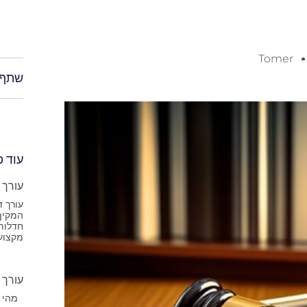
Tomer
שתף
עוד 
עורך 
עורך ד
המקיף
חדלות 
מקצועי
עורך 
מהי פש